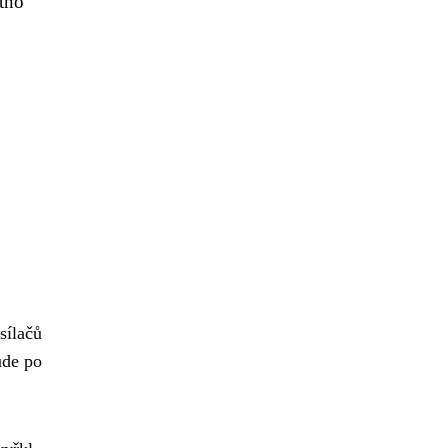
utno
sílačů
ude po