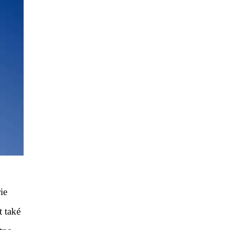
ie
t také