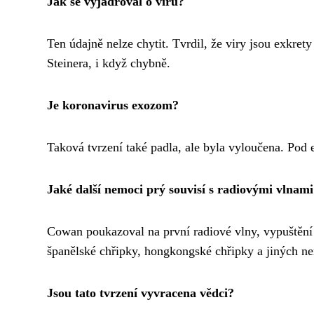
Jak se vyjadřoval o viru?
Ten údajně nelze chytit. Tvrdil, že viry jsou exkr
Steinera, i když chybně.
Je koronavirus exozom?
Taková tvrzení také padla, ale byla vyloučena. Pod
Jaké další nemoci prý souvisí s radiovými vlnam
Cowan poukazoval na první radiové vlny, vypuštění 
španělské chřipky, hongkongské chřipky a jiných n
Jsou tato tvrzení vyvracena vědci?