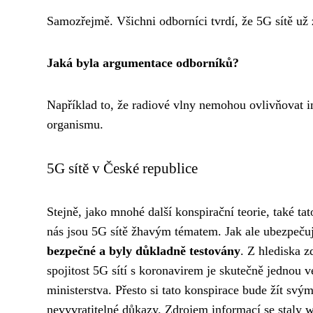
Samozřejmě. Všichni odborníci tvrdí, že 5G sítě už 
Jaká byla argumentace odborníků?
Například to, že radiové vlny nemohou ovlivňovat 
organismu.
5G sítě v České republice
Stejně, jako mnohé další konspirační teorie, také ta
nás jsou 5G sítě žhavým tématem. Jak ale ubezpečují
bezpečné a byly důkladně testovány
. Z hlediska z
spojitost 5G sítí s koronavirem je skutečně jednou v
ministerstva. Přesto si tato konspirace bude žít svý
nevyvratitelné důkazy. Zdrojem informací se staly