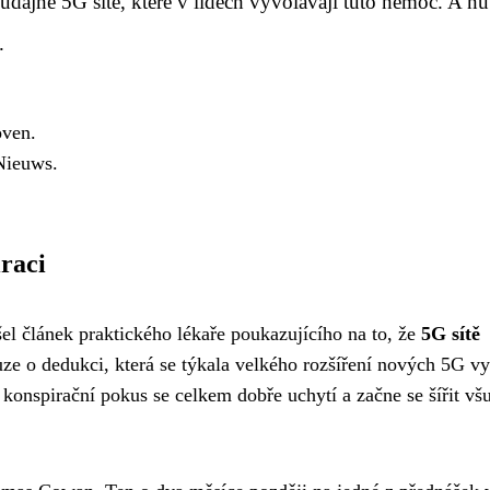
dajně 5G sítě, které v lidech vyvolávají tuto nemoc. A n
.
oven.
Nieuws.
iraci
el článek praktického lékaře poukazujícího na to, že
5G sítě
uze o dedukci, která se týkala velkého rozšíření nových 5G vy
konspirační pokus se celkem dobře uchytí a začne se šířit vš