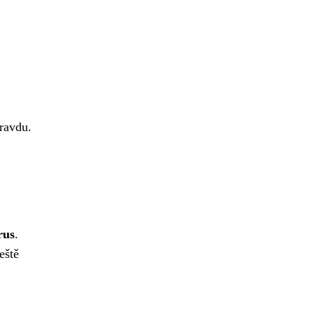
pravdu.
rus
.
eště