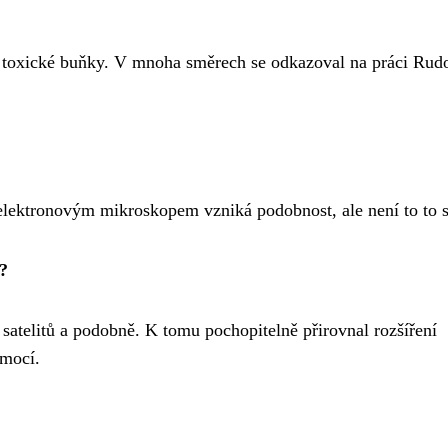
ety toxické buňky. V mnoha směrech se odkazoval na práci Rud
 elektronovým mikroskopem vzniká podobnost, ale není to to 
i?
satelitů a podobně. K tomu pochopitelně přirovnal rozšíření
emocí.