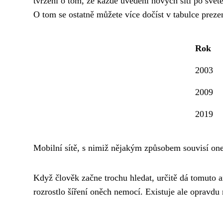
tvrzení o tom, že každé uvedení nových sítí po svět
O tom se ostatně můžete více dočíst v tabulce preze
Rok
2003
2009
2019
Mobilní sítě, s nimiž nějakým způsobem souvisí on
Když člověk začne trochu hledat, určitě dá tomuto 
rozrostlo šíření oněch nemocí. Existuje ale opravdu