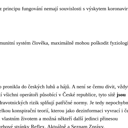
z principu fungování nemají souvislosti s výskytem koronavir
imunitní systém člověka, maximálně mohou poškodit fyziologi
to pronikla do českých luhů a hájů. A není se čemu divit, vždy
 všichni operátoři působící v České republice, tyto sítě
jsou
dravotnických rizik splňují patřičné normy. Je tedy nepochybn
elkou konspirační teorií, kterou jako dezinformaci vyvrací i č
m vlastním životem a možná někteří další jedinci přinesou
 webové stránky Reflex, Aktuálně a Seznam Zprávy.