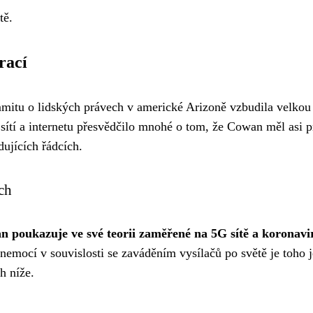
tě.
rací
mitu o lidských právech v americké Arizoně vzbudila velkou
 sítí a internetu přesvědčilo mnohé o tom, že Cowan měl asi 
ujících řádcích.
ch
n poukazuje
ve své teorii zaměřené na 5G sítě a koronavi
mocí v souvislosti se zaváděním vysílačů po světě je toho j
h níže.