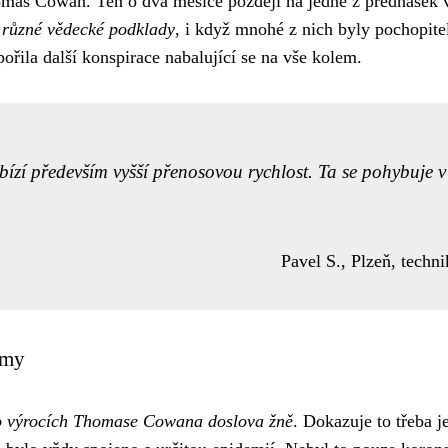
mas Cowan. Ten o dva měsíce později na jedné z přednášek 
o různé vědecké podklady
, i když mnohé z nich byly pochopite
ořila další konspirace nabalující se na vše kolem.
bízí především vyšší přenosovou rychlost. Ta se pohybuje v
Pavel S., Plzeň, techni
émy
 po výrocích Thomase Cowana doslova žně
. Dokazuje to třeba j