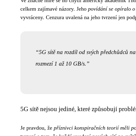
Ve značné míře se ho chytil americký akademik Tho
celkem zajímavé názory. Jeho
povídání se opíralo 
vyvráceny. Cenzura uvalená na jeho tvrzení jen podp
5G sítě na rozdíl od svých předchůdců na
rozmezí 1 až 10 GB/s.
5G sítě nejsou jediné, které způsobují probl
Je pravdou, že
příznivci konspiračních teorií měli