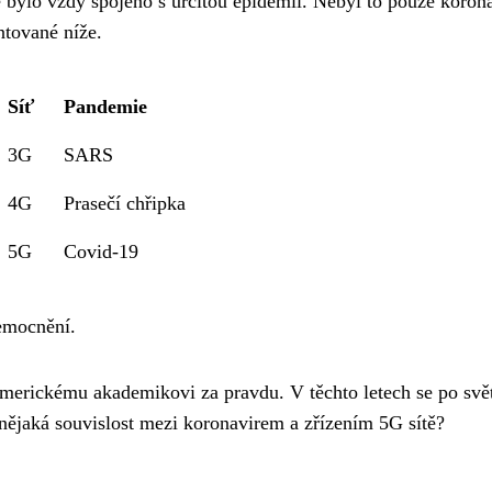
ě bylo vždy spojeno s určitou epidemií. Nebyl to pouze korona
ntované níže.
Síť
Pandemie
3G
SARS
4G
Prasečí chřipka
5G
Covid-19
emocnění.
americkému akademikovi za pravdu. V těchto letech se po svě
 nějaká souvislost mezi koronavirem a zřízením 5G sítě?