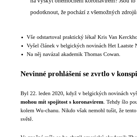
na výskyt onemocnění koronavirem? Jsou to ú
podotknout, že pochází z všemožných zdrojů
Vše odstartoval praktický lékař Kris Van Kerckh
Vyšel článek v belgických novinách Het Laatste 
Na něj navázal akademik Thomas Cowan.
Nevinné prohlášení se zvrtlo v konsp
Byl 22. leden 2020, když v belgických novinách vyš
mohou mít spojitost s koronavirem
. Tehdy šlo po
kolem Wu-chanu. Nikdo však nemohl tušit, že tento 
světě.