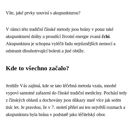
Víte, jaké prvky souvisí s akupunkturou?
V rámci této tradiční čínské metody jsou brány v potaz také
akupunkturní dráhy a proudící životní energie zvaná
čchi
.
Akupunktura je schopna vyléčit řadu nejrůznějších nemocí a
odstranit dlouhotrvající bolesti a jiné obtíže.
Kde to všechno začalo?
Jestliže Vás zajímá, kde se tato léčebná metoda vzala, mnohé
vypoví samotné zařazení do čínské tradiční medicíny. Pochází tedy
z čínských oblastí a dochovány jsou důkazy staré více jak sedm
tisíc let. Je pravdou, že v 7. století přišel asi ten největší rozmach a
akupunktura byla brána v podstatě jako léčitelský obor.