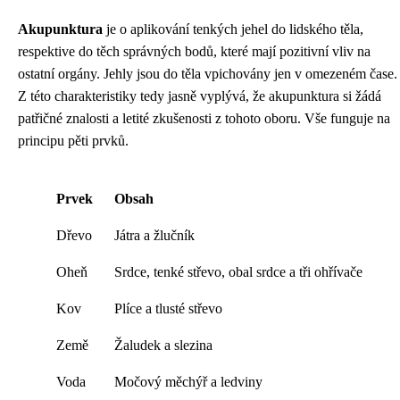
Akupunktura
je o aplikování tenkých jehel do lidského těla,
respektive do těch správných bodů, které mají pozitivní vliv na
ostatní orgány. Jehly jsou do těla vpichovány jen v omezeném čase.
Z této charakteristiky tedy jasně vyplývá, že akupunktura si žádá
patřičné znalosti a letité zkušenosti z tohoto oboru. Vše funguje na
principu pěti prvků.
Prvek
Obsah
Dřevo
Játra a žlučník
Oheň
Srdce, tenké střevo, obal srdce a tři ohřívače
Kov
Plíce a tlusté střevo
Země
Žaludek a slezina
Voda
Močový měchýř a ledviny